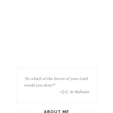
"So which of the favors of your Lord
would you deny?"
~Q.S. Ar-Raĥmān
ABOUT ME