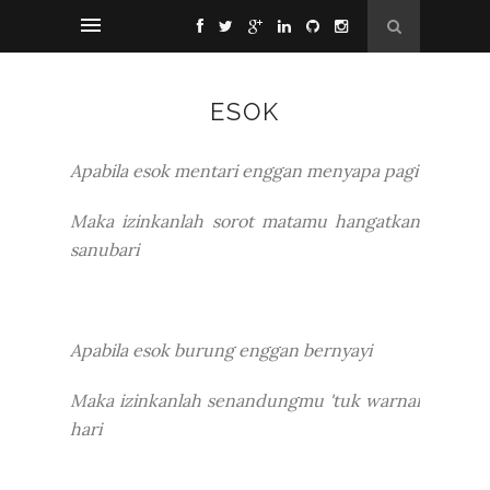
ESOK
Apabila esok mentari enggan menyapa pagi
Maka izinkanlah sorot matamu hangatkan
sanubari
Apabila esok burung enggan bernyayi
Maka izinkanlah senandungmu 'tuk warnai
hari