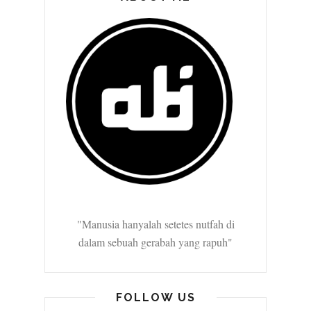
"Manusia hanyalah setetes nutfah di
dalam sebuah gerabah yang rapuh"
FOLLOW US